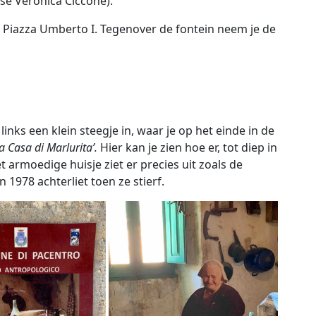
se Veronica Ciccone).
p Piazza Umberto I. Tegenover de fontein neem je de
nks een klein steegje in, waar je op het einde in de
a Casa di Marlurita’.
Hier kan je zien hoe er, tot diep in
 armoedige huisje ziet er precies uit zoals de
n 1978 achterliet toen ze stierf.