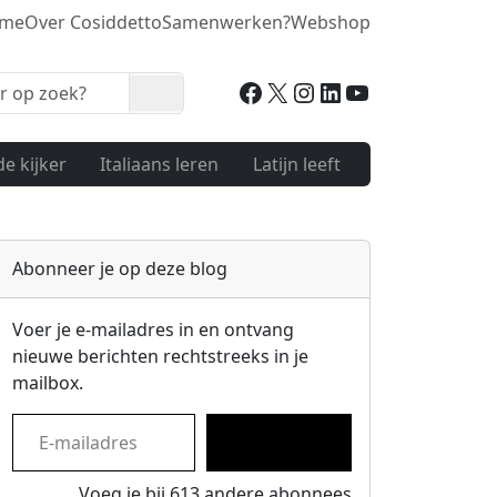
me
Over Cosiddetto
Samenwerken?
Webshop
Facebook
X
Instagram
LinkedIn
YouTube
Zoeken
de kijker
Italiaans leren
Latijn leeft
Abonneer je op deze blog
Voer je e-mailadres in en ontvang
nieuwe berichten rechtstreeks in je
mailbox.
E-mailadres
Inschrijven
Voeg je bij 613 andere abonnees