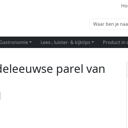
Ho
Zoeken
Gastronomie
Lees-, luister- & kijktips
Product in 
deleeuwse parel van