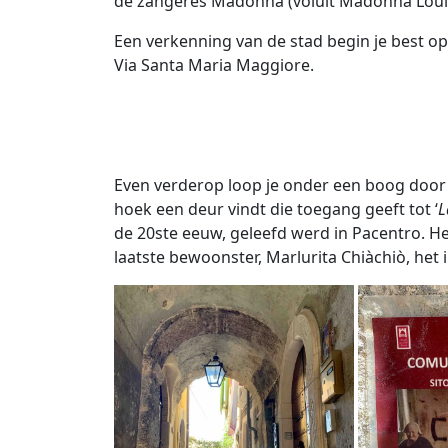
de zangeres Madonna (voluit Madonna Loui
Een verkenning van de stad begin je best o
Via Santa Maria Maggiore.
Even verderop loop je onder een boog door li
hoek een deur vindt die toegang geeft tot ‘
L
de 20ste eeuw, geleefd werd in Pacentro. Het
laatste bewoonster, Marlurita Chiàchiò, het i