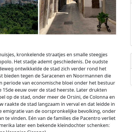
huisjes, kronkelende straatjes en smalle steegjes
opolo. Het stadje ademt geschiedenis. De oudste
deweg ontwikkelde de stad zich verder rond het
st bieden tegen de Saracenen en Noormannen die
en periode van economische bloei onder het bestuur
de 15de eeuw over de stad heerste. Later drukten
pel op de stad, onder meer de Orsini, de Colonna en
 raakte de stad langzaam in verval en dat leidde in
e emigratie van de oorspronkelijke bevolking, onder
n te vinden. Eén van de families die Pacentro verliet
Amerika later een bekende kleindochter schenken: