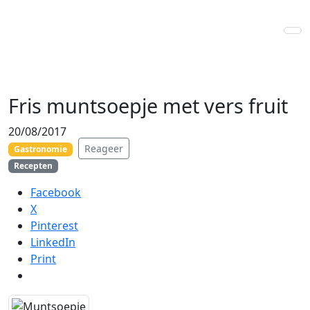
Skip to main content
Fris muntsoepje met vers fruit
20/08/2017
Reageer
Gastronomie
Recepten
Facebook
X
Pinterest
LinkedIn
Print