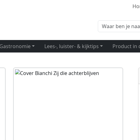
Ho
Zoeken
Gastronomie
Lees-, luister- & kijktips
Product in 