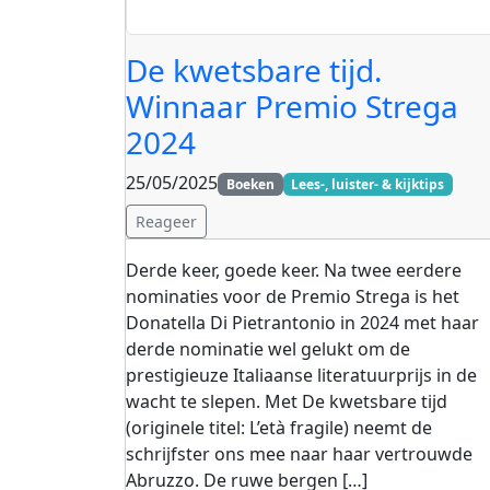
De kwetsbare tijd.
Winnaar Premio Strega
2024
25/05/2025
Boeken
Lees-, luister- & kijktips
Reageer
Derde keer, goede keer. Na twee eerdere
nominaties voor de Premio Strega is het
Donatella Di Pietrantonio in 2024 met haar
derde nominatie wel gelukt om de
prestigieuze Italiaanse literatuurprijs in de
wacht te slepen. Met De kwetsbare tijd
(originele titel: L’età fragile) neemt de
schrijfster ons mee naar haar vertrouwde
Abruzzo. De ruwe bergen […]