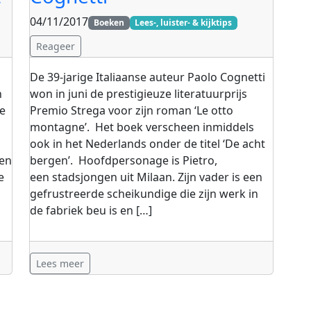
04/11/2017
Boeken
Lees-, luister- & kijktips
Reageer
De 39-jarige Italiaanse auteur Paolo Cognetti
n
won in juni de prestigieuze literatuurprijs
de
Premio Strega voor zijn roman ‘Le otto
montagne’. Het boek verscheen inmiddels
ook in het Nederlands onder de titel ‘De acht
een
bergen’. Hoofdpersonage is Pietro,
e
een stadsjongen uit Milaan. Zijn vader is een
,
gefrustreerde scheikundige die zijn werk in
de fabriek beu is en […]
Lees meer