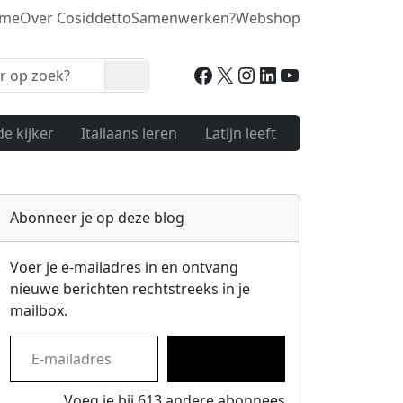
me
Over Cosiddetto
Samenwerken?
Webshop
Facebook
X
Instagram
LinkedIn
YouTube
Zoeken
de kijker
Italiaans leren
Latijn leeft
Abonneer je op deze blog
Voer je e-mailadres in en ontvang
nieuwe berichten rechtstreeks in je
mailbox.
E-mailadres
Inschrijven
Voeg je bij 613 andere abonnees