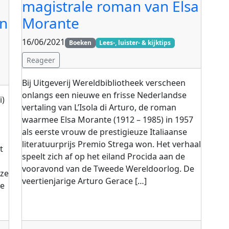
magistrale roman van Elsa
en
Morante
16/06/2021
Boeken
Lees-, luister- & kijktips
Reageer
Bij Uitgeverij Wereldbibliotheek verscheen
onlangs een nieuwe en frisse Nederlandse
i)
vertaling van L’Isola di Arturo, de roman
waarmee Elsa Morante (1912 – 1985) in 1957
als eerste vrouw de prestigieuze Italiaanse
literatuurprijs Premio Strega won. Het verhaal
t
speelt zich af op het eiland Procida aan de
vooravond van de Tweede Wereldoorlog. De
 ze
veertienjarige Arturo Gerace […]
ze